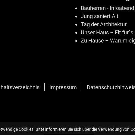
Bauherren - Infoabend
Jung saniert Alt
Tag der Architektur
Unser Haus – Fit für´s 
Zu Hause – Warum eig
nhaltsverzeichnis
Impressum
Datenschutzhinwei
www.baugilde-architekten.de, © Design 2020 - 2026 by
die-webdesigner.de
otwendige Cookies. Bitte informieren Sie sich über die Verwendung von C