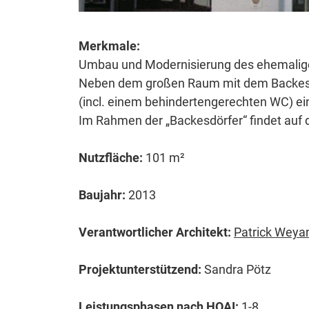
Merkmale:
Umbau und Modernisierung des ehemalige
Neben dem großen Raum mit dem Backesof
(incl. einem behindertengerechten WC) ein
Im Rahmen der „Backesdörfer“ findet auf d
Nutzfläche:
101 m²
Baujahr:
2013
Verantwortlicher Architekt:
Patrick Weya
Projektunterstützend:
Sandra Pötz
Leistungsphasen nach HOAI:
1-8