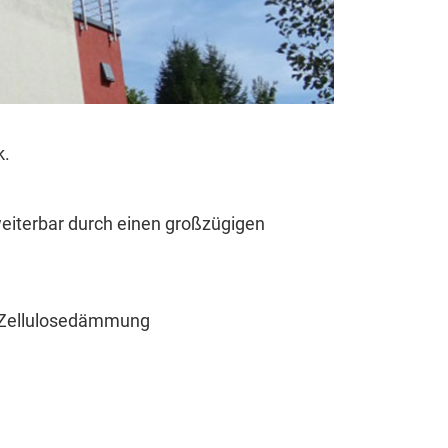
k.
weiterbar durch einen großzügigen
n, Zellulosedämmung