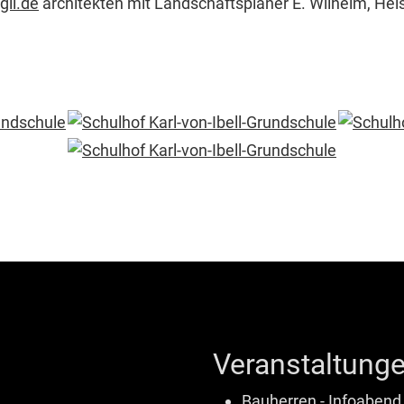
il.de
architekten mit Landschaftsplaner E. Wilhelm, He
Veranstaltunge
Bauherren - Infoabend