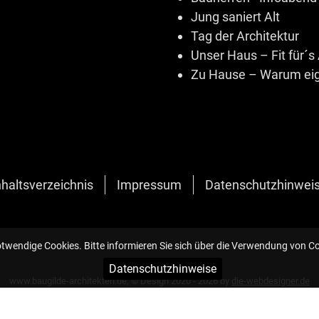
Jung saniert Alt
Tag der Architektur
Unser Haus – Fit für´s 
Zu Hause – Warum eig
nhaltsverzeichnis
Impressum
Datenschutzhinwei
otwendige Cookies. Bitte informieren Sie sich über die Verwendung von C
Datenschutzhinweise
www.baugilde-architekten.de, © Design 2020 - 2026 by
die-webdesigner.de